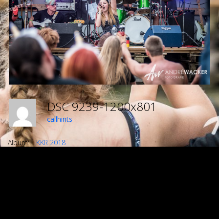
DSC 9239-1200x801
callhints
Album:
KKR 2018
DETAILS
Uploaded
Januar 16, 2020