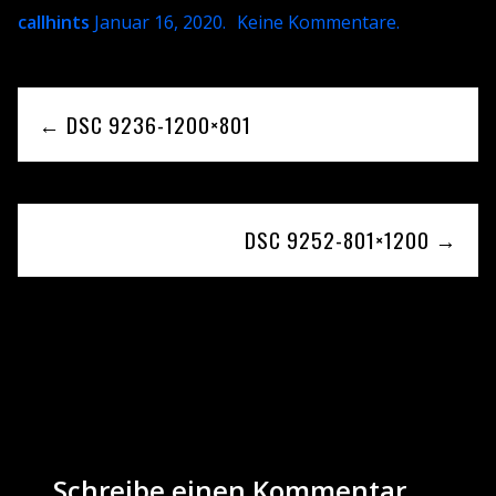
callhints
Januar 16, 2020
.
Keine Kommentare
.
← DSC 9236-1200×801
DSC 9252-801×1200 →
Be the first to leave a reply
Schreibe einen Kommentar