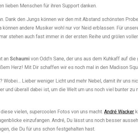
en lieben Menschen für ihren Support danken.
n. Dank den Jungs können wir den mit Abstand schönsten Probe
a können andere Musiker wohl nur vor Neid erblassen. Für unsere
etmar stehen auch fast immer in der ersten Reihe und grölen voller
ht an
Schaumi
von Odd’n Sane, der uns aus dem Kuhkaff auf die 
ßem Herz! Mit Dir schaffen wir es noch mal in den Madison Squ
? Wobei… Lieber weniger Licht und mehr Nebel, damit ihr uns ni
er und überall dabei ist, um die Welt um uns noch viel bunter zu 
r diese vielen, supercoolen Fotos von uns macht.
André Wacker
k
genblicke einzufangen. André, Du lässt uns noch besser aussehen,
gen, die Du für uns schon festgehalten hast.