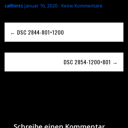
callhints
Januar 16, 2020
.
Keine Kommentare
.
← DSC 2844-801×1200
DSC 2854-1200×801 →
Be the first to leave a reply
Schreibe einen Kommentar