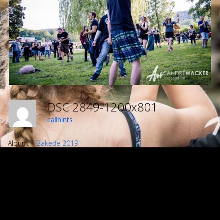
DSC 2849-1200x801
callhints
Album:
Bakede 2019
DETAILS
Uploaded
Januar 16, 2020