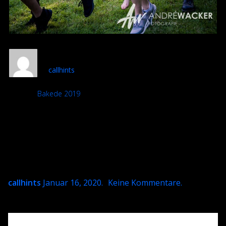
DSC 2829-801x1200
callhints
Album:
Bakede 2019
DETAILS
Uploaded
Januar 16, 2020
callhints
Januar 16, 2020
.
Keine Kommentare
.