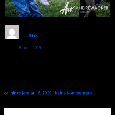
DSC 2816-801x1200
callhints
Album:
Bakede 2019
DETAILS
Uploaded
Januar 16, 2020
callhints
Januar 16, 2020
.
Keine Kommentare
.